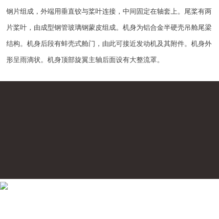
钢片组成，外端用垂直铰与桨叶连接，中间固定在轴套上。尾桨有两
片桨叶，由成型钢管玻璃钢蒙皮组成。机身为铝合金半硬壳吊舱尾梁
结构。机身后段有蚌壳式舱门，由此可接近发动机及其附件。机身外
形呈雨滴状。机身顶部旋翼主轴后面设有大整流罩。
联系我们
CONTACT US
移动电话：18688866534