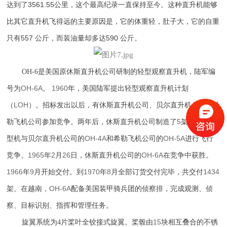
3561.55
达到了
公里，这个最高纪录一直保持至今。这种直升机能够
比其它直升机飞得远的主要原因是，它的体重轻，肚子大，它的自重
557
590
只有
公斤，而装油量却多达
公斤。
OH-6是美国原休斯直升机公司研制的轻型观察直升机，陆军编
OH-6A
1960
号为
。
年，美国陆军提出轻型观察直升机计划
LOH
（
）。招标发出以后，有休斯直升机公司、贝尔直升机公司和希
5
OH-6A
勒飞机公司参加竞争。两年后，休斯直升机公司制造了
架
原
OH-4A
OH-5A
型机与贝尔直升机公司的
和希勒飞机公司的
进行飞行
1965
2
26
OH-6A
竞争。
年
月
日，休斯直升机公司的
在竞争中获胜。
1966
9
1970
8
1434
年
月开始交付。到
年
月全部订货交付完毕，共交付
OH-6A
架。在越南，
配备美国装甲骑兵团的侦察排，完成观测、侦
察、目标识别、指挥和管理任务。
15
旋翼系统为4片桨叶全铰接式旋翼。桨毂由
块相互叠合的不锈