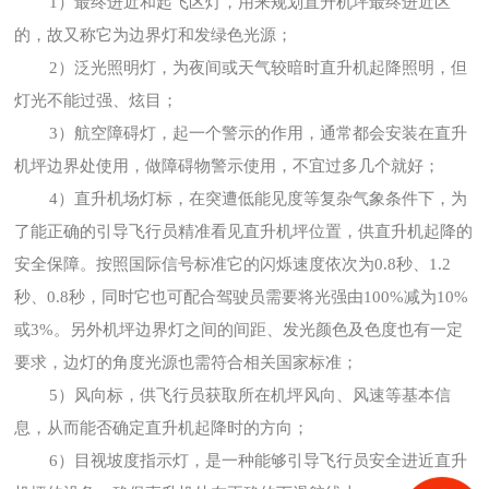
1）最终进近和起飞区灯，用来规划直升机坪最终进近区
的，故又称它为边界灯和发绿色光源；
2）泛光照明灯，为夜间或天气较暗时直升机起降照明，但
灯光不能过强、炫目；
3）航空障碍灯，起一个警示的作用，通常都会安装在直升
机坪边界处使用，做障碍物警示使用，不宜过多几个就好；
4）直升机场灯标，在突遭低能见度等复杂气象条件下，为
了能正确的引导飞行员精准看见直升机坪位置，供直升机起降的
安全保障。按照国际信号标准它的闪烁速度依次为0.8秒、1.2
秒、0.8秒，同时它也可配合驾驶员需要将光强由100%减为10%
或3%。另外机坪边界灯之间的间距、发光颜色及色度也有一定
要求，边灯的角度光源也需符合相关国家标准；
5）风向标，供飞行员获取所在机坪风向、风速等基本信
息，从而能否确定直升机起降时的方向；
6）目视坡度指示灯，是一种能够引导飞行员安全进近直升