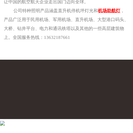
让中国的航空航天企业走出国门迈向全球。
公司特种照明产品涵盖直升机停机坪灯光和
机场助航灯
，
产品广泛用于民用机场、军用机场、直升机场、大型港口码头、
大桥、钻井平台、电力和通讯铁塔以及其他的一些高层建筑物
上。全国服务热线：13632187661
联系我们
CONTACT US