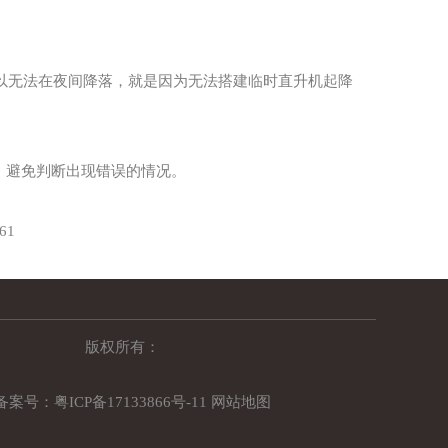
所以无法在夜间降落，就是因为无法搭建临时直升机起降
，避免判断出现错误的情况。
61
版权所有：
备案号：
粤ICP备17133866号-11
网站地图