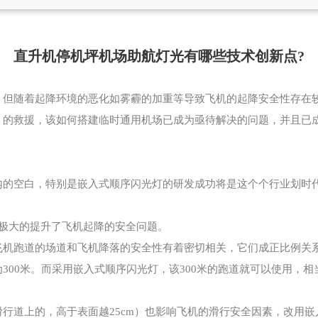
直升机停机坪机场助航灯光有哪些技术创新点?
。但随着起降环境的恶化如雾霾的加重等导致飞机的起降安全性存在
）的救援，该如何搭建临时通用机场已成为亟待解决的问题，并且已
内的空白，特别是嵌入式顺序闪光灯的研发成功将是这个个行业划时
极大的提升了飞机起降的安全问题。
飞机跑道的场道和飞机降落的安全性有着密切相关，它们成正比例关
00米。而采用嵌入式顺序闪光灯，该300米的跑道就可以使用，相
行道上的，高于表面越25cm）也影响飞机的滑行安全因素，改用