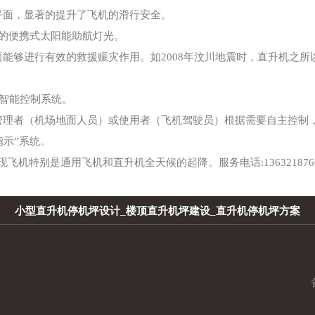
平面，显著的提升了飞机的滑行安全。
的便携式太阳能助航灯光。
能够进行有效的救援赈灾作用。如2008年汶川地震时，直升机之
智能控制系统。
管理者（机场地面人员）或使用者（飞机驾驶员）根据需要自主控制
示”系统。
机特别是通用飞机和直升机全天候的起降。服务电话:136321876
小型直升机停机坪设计
_
楼顶直升机坪建设
_
直升机停机坪方案