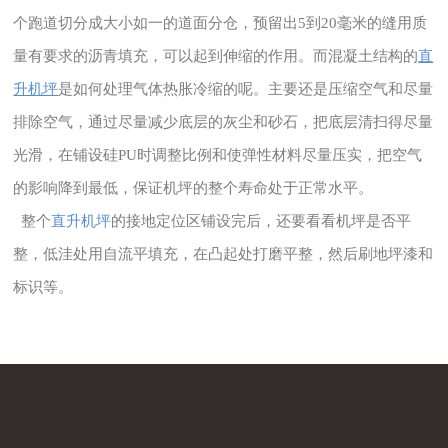
个跑道切分成大小如一的道面分仓，预留出5到20毫米的缝用质
量有要求的沥青填充，可以起到伸缩的作用。而混凝土结构的
直
升机坪
是如何处理气体热胀冷缩的呢。主要还是压缩空气和尽量
排除空气，通过尽量减少底层的灰尘和砂石，把底层清扫得尽量
光滑，在铺设硅PU时调整比例和使弹性材料尽量压实，把空气
的影响降到最低，保证机坪的整个寿命处于正常水平。
整个
直升机坪
的接地定位区铺设完后，还要看看机坪是否平
整，低洼处用自流平填充，在凸起处打磨平整，然后刷地坪漆和
标识等。