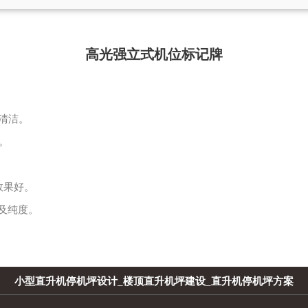
高光强立式机位标记牌
清洁。
求。
效果好。
及纯度。
小型直升机停机坪设计
_
楼顶直升机坪建设
_
直升机停机坪方案