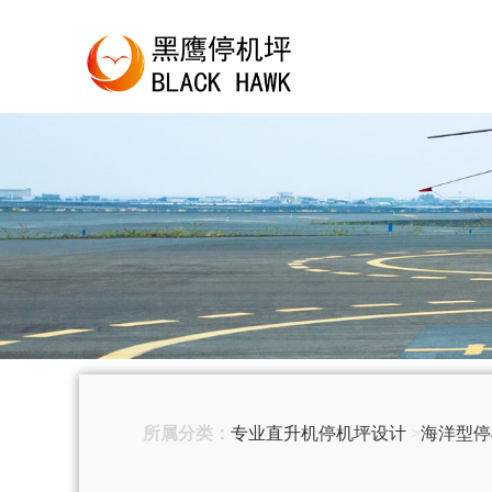
所属分类：
专业直升机停机坪设计
>
海洋型停