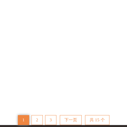
那简单来说直升机地面共振指的是直升机在
和降落的过程中受到风力的干扰，机体的振动幅
增大的一种现象；仅仅几秒钟的时间就可能会导致 
直升机停机坪进近灯光系统应用？
广州黑鹰停机坪建设有限公司多年来一直追
的梦想，专业专注停机坪建造业务，现已发展成
发、生产、销售、安装和服务的专业团队。随着公司
1
2
3
下一页
共 15 个