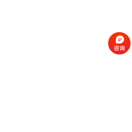
为了延长飞机的使用寿命及大楼的安全，在
机坪设置弹性降落板是非常有必有的!
​对于高楼建造的紧急救援措施里，建造
重要?
许多出来大城市奋斗的年轻人何尝不是，在
楼大厦工作着奋斗着，对于想念的家人来说就是
全问题。我们对于如今的高楼建筑的紧急救援系统 
直升机地面共振是什么