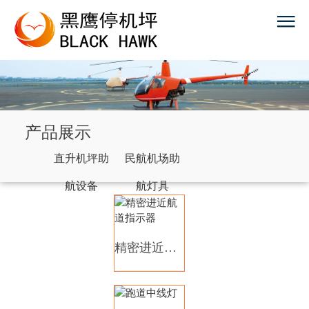
产品展示
直升机坪助
民航机场助
航设备
航灯具
精密进近航道指示器