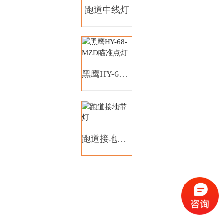
跑道中线灯
黑鹰HY-68-MZD瞄准点灯
跑道接地带灯
高光强立式跑道边灯Ⅱ